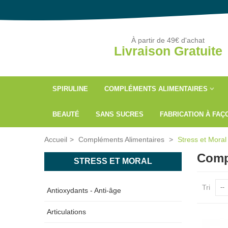
À partir de 49€ d'achat
Livraison Gratuite
SPIRULINE
COMPLÉMENTS ALIMENTAIRES
BEAUTÉ
SANS SUCRES
FABRICATION À FA
Accueil
>
Compléments Alimentaires
>
Stress et Moral
Compl
STRESS ET MORAL
Tri
--
Antioxydants - Anti-âge
Articulations