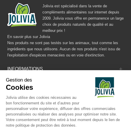
Jolivia est spécialisé dans la vente de
compléments alimentaires sur internet depuis
2009. Jolivia vous offre en permanence un large
choix de produits naturels de qualité et au
meilleur prix !
En savoir plus sur Jolivia
Nos produits ne sont pas testés sur les animaux, tout comme les
ingrédients que nous utilisons. Aucun de nos produits n'est issu de
l'exploitation d'espèces menacées ou en voie d'extinction.
INFORMATIONS
Gestion des
CATALOGUE
Cookies
RÉSEAUX SOCIAUX
Jolivia utilise des cookies nécessaires au
bon fonctionnement du site et d’autres pour
personnaliser votre expérience, diffuser des offres commerciales
personnalisées ou réaliser des analyses pour optimiser notre site.
Votre consentement peut être retiré à tout moment depuis le lien de
notre politique de protection des données.
© JOLIVIA - Tous droits réservés -
Mentions légales