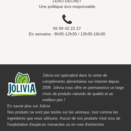
ZÉRO DÉCHET
Une politique éco-responsable
06 99 42 22 27
En semaine : 8h30-12h30 / 13h30-16h30
Jolivia est spécialisé dans la vente de
compléments alimentaires sur internet depuis
2009. Jolivia vous offre en permanence un large
choix de produits naturels de qualité et au
meilleur prix !
En savoir plus sur Jolivia
Nos produits ne sont pas testés sur les animaux, tout comme les
ingrédients que nous utilisons. Aucun de nos produits n'est issu de
l'exploitation d'espèces menacées ou en voie d'extinction.