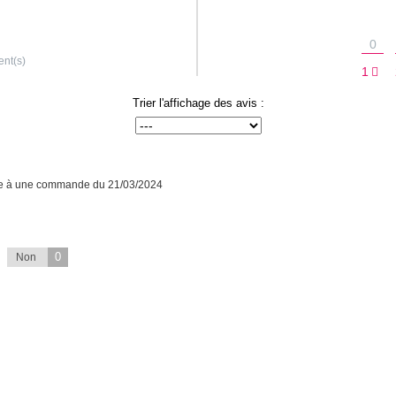
0
ent(s)
1
Trier l'affichage des avis :
te à une commande du 21/03/2024
0
Non