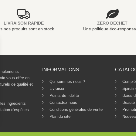
LIVRAISON RAPIDE
ZÉRO DÉCHET
s nos produits sont en stock
Une politique éco-responsa
INFORMATIONS
CATALO
compléments
ivia vous offre en
Qui sommes-nous ?
Complém
urels de qualité et
Livraison
Spirulin
Points de fidélité
Baies d
Contactez nous
Beauté
les ingrédients
Conditions générales de vente
Promoti
itation d'espèces
Plan du site
Nouvea
ns