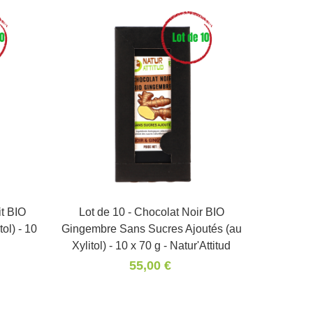
Lot d
Cranberr
Xylitol)
it BIO
Lot de 10 - Chocolat Noir BIO
Panier
ol) - 10
Gingembre Sans Sucres Ajoutés (au
Xylitol) - 10 x 70 g - Natur'Attitud
55,00 €