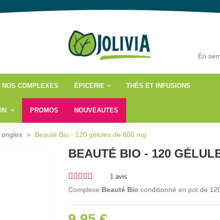
En sem
NOS COMPLEXES
ÉPICERIE
THÉS ET INFUSIONS
ÇON
PROMOS
NOUVEAUTES
 ongles
>
Beauté Bio - 120 gélules de 600 mg
BEAUTÉ BIO - 120 GÉLUL
1
avis
Complexe
Beauté Bio
conditionné en pot de 120
9,95 €