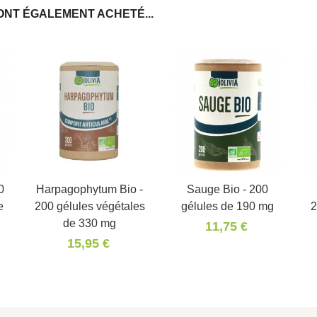
ONT ÉGALEMENT ACHETÉ...
0
Harpagophytum Bio -
Panier
Sauge Bio - 200
Panier
e
200 gélules végétales
gélules de 190 mg
2
de 330 mg
11,75 €
15,95 €