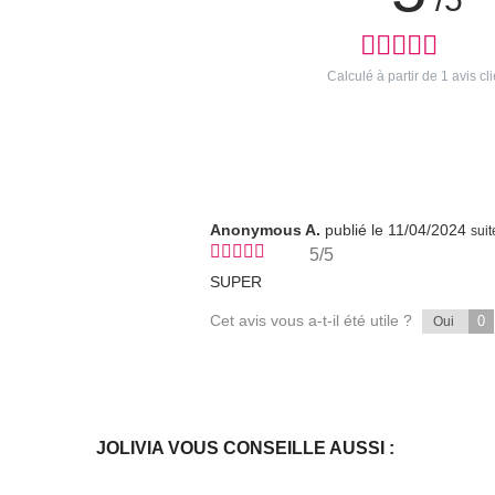
Calculé à partir de
1
avis cli
Anonymous A.
publié le 11/04/2024
sui
5/5
SUPER
Cet avis vous a-t-il été utile ?
0
Oui
JOLIVIA VOUS CONSEILLE AUSSI :