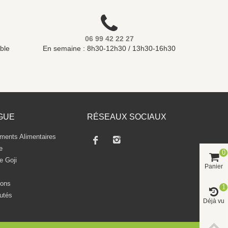
06 99 42 22 27
ble
En semaine : 8h30-12h30 / 13h30-16h30
GUE
RÉSEAUX SOCIAUX
ents Alimentaires
e
0
e Goji
Panier
ons
1
utés
Déjà vu