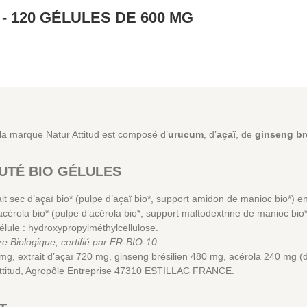
 120 GÉLULES DE 600 MG
la marque Natur Attitud est composé d’
urucum
, d’
açaï
, de
ginseng br
UTÉ BIO GÉLULES
t sec d’açaï bio* (pulpe d’açaï bio*, support amidon de manioc bio*) e
’acérola bio* (pulpe d’acérola bio*, support maltodextrine de manioc b
gélule : hydroxypropylméthylcellulose.
ure Biologique, certifié par FR-BIO-10.
mg, extrait d’açaï 720 mg, ginseng brésilien 480 mg, acérola 240 mg (
Attitud, Agropôle Entreprise 47310 ESTILLAC FRANCE.