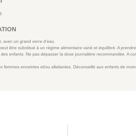
T
g.
ATION
r, avec un grand verre d’eau.
eut être substitué à un régime alimentaire varié et équilibré. A prend
e des enfants. Ne pas dépasser la dose journalière recommandée. A cons
x femmes enceintes et/ou allaitantes. Déconseillé aux enfants de moin