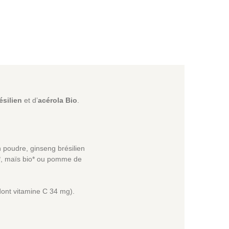
ésilien
et d’
acérola Bio
.
n poudre, ginseng brésilien
io*, maïs bio* ou pomme de
dont vitamine C 34 mg).