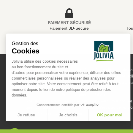
PAIEMENT SÉCURISÉ
Paiement 3D-Secure
Tou
Gestion des
Cookies
Jolivia utilise des cookies nécessaires
au bon fonctionnement du site et
Jolivia est spécialisé dans la vente de 
d’autres pour personnaliser votre expérience, diffuser des offres
alimentaires sur internet depuis 2009. Jol
commerciales personnalisées ou réaliser des analyses pour
permanence un large choix de produits nat
optimiser notre site. Votre consentement peut être retiré à tout
au meilleur prix !
moment depuis le lien de notre politique de protection des
En savoir plus sur Jolivia
données.
Nos produits ne sont pas testés sur les animaux, tout comme 
Consentements certifiés par
que nous utilisons. Aucun de nos produits n'est issu de l'explo
menacées ou en voie d'extinction.
Je refuse
Je choisis
OK pour moi
Plateforme de Gestion du Consentement : Personnalisez vos Optio
Axeptio consent