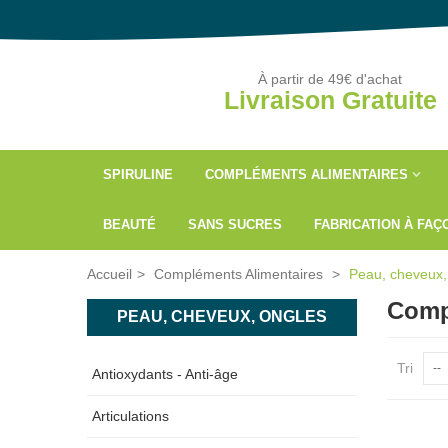
À partir de 49€ d'achat
Livraison Gratuite
SPIRULINE
COMPLÉMENTS ALIMENTAIRES
BEAUTÉ
SANS SUCRES
FABRICATION À FA
Accueil
>
Compléments Alimentaires
>
Peau, cheveux,
Compl
PEAU, CHEVEUX, ONGLES
Tri
--
Antioxydants - Anti-âge
Articulations