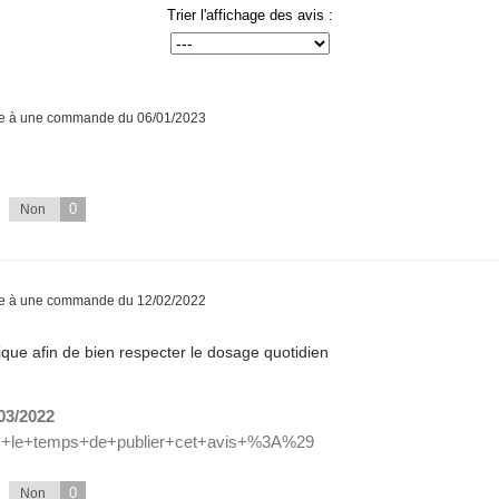
Trier l'affichage des avis :
te à une commande du 06/01/2023
0
Non
te à une commande du 12/02/2022
ique afin de bien respecter le dosage quotidien
03/2022
+le+temps+de+publier+cet+avis+%3A%29
0
Non