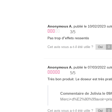
Anonymous A.
publié le 10/02/2023
sui
3/5
Pas trop d"effets ressentis
Cet avis vous a-t-il été utile ?
0
Oui
Anonymous A.
publié le 07/03/2022
sui
5/5
Très bon produit. Le doseur est très prat
Commentaire de Jolivia le 09/
Merci+d%E2%80%99avoir+pris
Cet avis vous a-t-il été utile ?
0
Oui