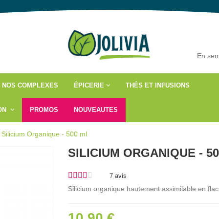
En sem
NOS COMPLEXES
ÉPICERIE
THÉS ET INFUSIONS
ÇON
PROMOS
NOUVEAUTES
Silicium Organique - 500 ml
SILICIUM ORGANIQUE - 5
7
avis
Silicium organique hautement assimilable en fla
10,90 €