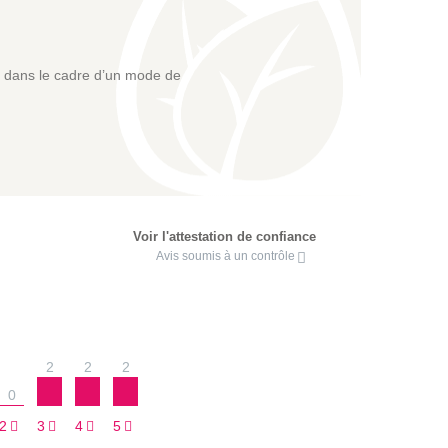
re dans le cadre d’un mode de
Voir l'attestation de confiance
Avis soumis à un contrôle
2
2
2
0
2
3
4
5