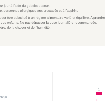
r jour à l'aide du gobelet doseur.
x personnes allergiques aux crustacés et à l'aspirine.
eut être substitué à un régime alimentaire varié et équilibré. A prend
ée des enfants. Ne pas dépasser la dose journalière recommandée.
ière, de la chaleur et de l'humidité.
1
ent(s)
1