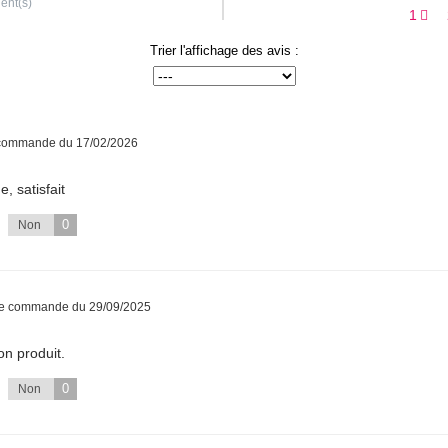
ient(s)
1
Trier l'affichage des avis :
 commande du 17/02/2026
, satisfait
0
Non
ne commande du 29/09/2025
on produit.
0
Non