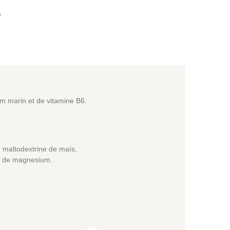
S
m marin et de vitamine B6.
 maltodextrine de maïs,
ate de magnesium.