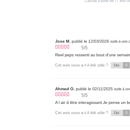
Calculé à partir de
77
avis cl
Jose M.
publié le 12/03/2026
suite à une
5/5
Reel peps ressenti au bout d'une semaine
Cet avis vous a-t-il été utile ?
0
Oui
Ahmed O.
publié le 02/11/2025
suite à u
5/5
A l air d être interagissant.Je pense un b
Cet avis vous a-t-il été utile ?
0
Oui