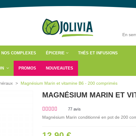
En sem
NOS COMPLEXES
ÉPICERIE
THÉS ET INFUSIONS
ÇON
PROMOS
NOUVEAUTES
inéraux
>
Magnésium Marin et vitamine B6 - 200 comprimés
MAGNÉSIUM MARIN ET VIT
77
avis
Magnésium Marin conditionné en pot de 200 co
12,90 €