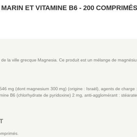
ARIN ET VITAMINE B6 - 200 COMPRIMÉ
de la ville grecque Magnesia. Ce produit est un mélange de magnésiu
6 mg (dont magnesium 300 mg) (origine : Israël), agents de charge :
itamine B6 (chlorhydrate de pyridoxine) 2 mg, anti-agglomérant : stéar
T
omprimés.