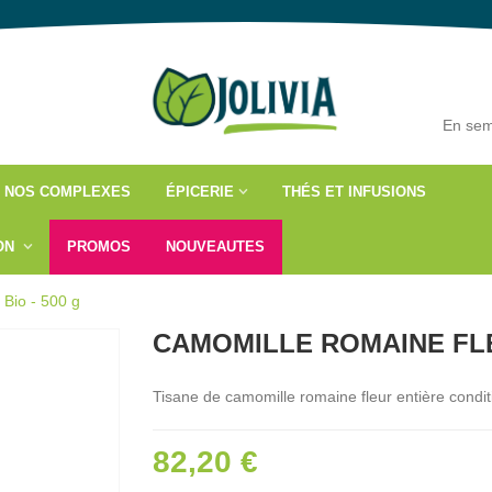
En sem
NOS COMPLEXES
ÉPICERIE
THÉS ET INFUSIONS
ÇON
PROMOS
NOUVEAUTES
 Bio - 500 g
CAMOMILLE ROMAINE FLE
Tisane de camomille romaine fleur entière condi
82,20 €