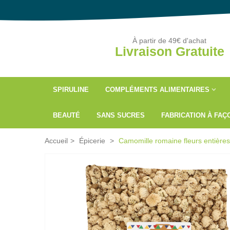
À partir de 49€ d'achat
Livraison Gratuite
SPIRULINE
COMPLÉMENTS ALIMENTAIRES
BEAUTÉ
SANS SUCRES
FABRICATION À FA
Accueil
>
Épicerie
>
Camomille romaine fleurs entières