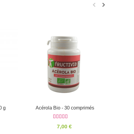
Eleuthé
v
0 g
Acérola Bio - 30 comprimés
Informations
7,00 €