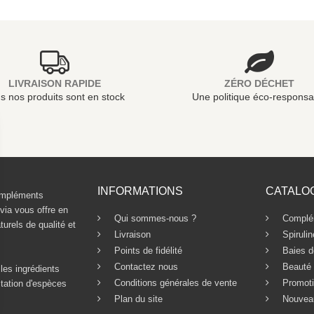
LIVRAISON RAPIDE
ZÉRO DÉCHET
s nos produits sont en stock
Une politique éco-responsa
INFORMATIONS
CATALO
compléments
ivia vous offre en
Qui sommes-nous ?
Complém
urels de qualité et
Livraison
Spirulin
Points de fidélité
Baies d
Contactez nous
Beauté
les ingrédients
Conditions générales de vente
Promoti
itation d'espèces
Plan du site
Nouvea