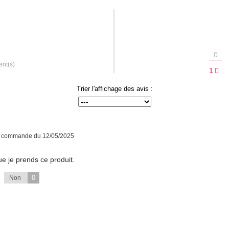
0
ent(s)
1
Trier l'affichage des avis :
e commande du 12/05/2025
e je prends ce produit.
0
Non