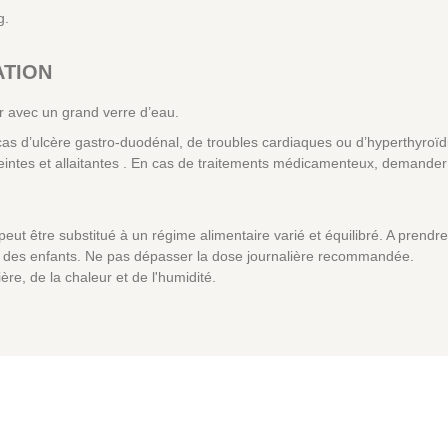
g.
ATION
r avec un grand verre d’eau.
s d’ulcère gastro-duodénal, de troubles cardiaques ou d’hyperthyroïdi
ntes et allaitantes . En cas de traitements médicamenteux, demander 
eut être substitué à un régime alimentaire varié et équilibré. A prend
ée des enfants. Ne pas dépasser la dose journalière recommandée.
ière, de la chaleur et de l'humidité.