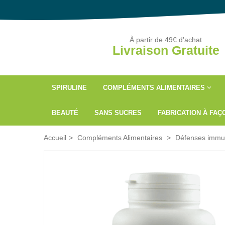
À partir de 49€ d'achat
Livraison Gratuite
SPIRULINE
COMPLÉMENTS ALIMENTAIRES
BEAUTÉ
SANS SUCRES
FABRICATION À FA
Accueil
>
Compléments Alimentaires
>
Défenses immun