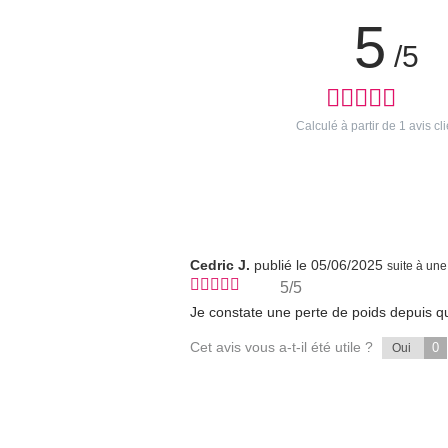
5
/5
Calculé à partir de
1
avis cli
Cedric J.
publié le 05/06/2025
suite à un
5/5
Je constate une perte de poids depuis qu
Cet avis vous a-t-il été utile ?
0
Oui