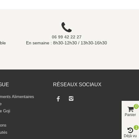
06 99 42 22 27
ble
En semaine : 8h30-12h30 / 13h30-16h30
GUE
RÉSEAUX SOCIAUX
ents Alimentaires
e
0
e Goji
Panier
ons
1
utés
Déjà vu