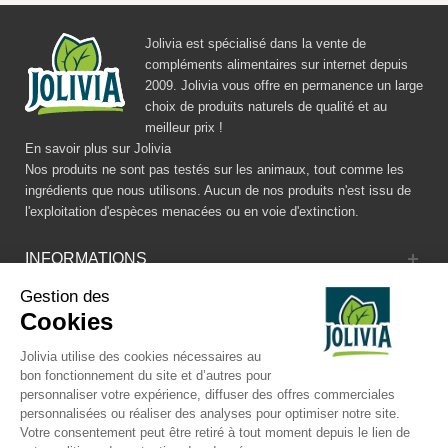
Jolivia est spécialisé dans la vente de
compléments alimentaires sur internet depuis
2009. Jolivia vous offre en permanence un large
choix de produits naturels de qualité et au
meilleur prix !
En savoir plus sur Jolivia
Nos produits ne sont pas testés sur les animaux, tout comme les
ingrédients que nous utilisons. Aucun de nos produits n'est issu de
l'exploitation d'espèces menacées ou en voie d'extinction.
INFORMATIONS
Gestion des
CATALOGUE
Cookies
RÉSEAUX SOCIAUX
Jolivia utilise des cookies nécessaires au
bon fonctionnement du site et d’autres pour
personnaliser votre expérience, diffuser des offres commerciales
personnalisées ou réaliser des analyses pour optimiser notre site.
Votre consentement peut être retiré à tout moment depuis le lien de