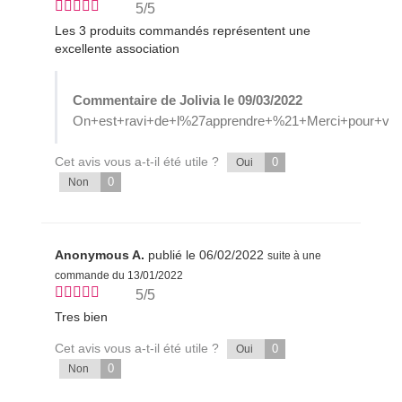
5/5
Les 3 produits commandés représentent une
excellente association
Commentaire de Jolivia le 09/03/2022
On+est+ravi+de+l%27apprendre+%21+Merci+pour+votr
Cet avis vous a-t-il été utile ?
0
Oui
0
Non
Anonymous A.
publié le 06/02/2022
suite à une
commande du 13/01/2022
5/5
Tres bien
Cet avis vous a-t-il été utile ?
0
Oui
0
Non