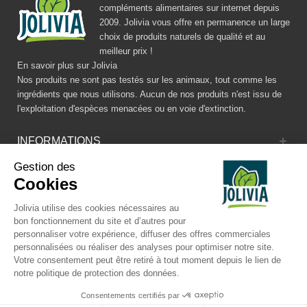
compléments alimentaires sur internet depuis
2009. Jolivia vous offre en permanence un large
choix de produits naturels de qualité et au
meilleur prix !
En savoir plus sur Jolivia
Nos produits ne sont pas testés sur les animaux, tout comme les
ingrédients que nous utilisons. Aucun de nos produits n'est issu de
l'exploitation d'espèces menacées ou en voie d'extinction.
INFORMATIONS
Gestion des
CATALOGUE
Cookies
RÉSEAUX SOCIAUX
Jolivia utilise des cookies nécessaires au
bon fonctionnement du site et d’autres pour
personnaliser votre expérience, diffuser des offres commerciales
personnalisées ou réaliser des analyses pour optimiser notre site.
Votre consentement peut être retiré à tout moment depuis le lien de
notre politique de protection des données.
© JOLIVIA - Tous droits réservés -
Mentions légales
Consentements certifiés par