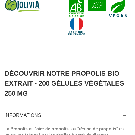
DÉCOUVRIR NOTRE PROPOLIS BIO
EXTRAIT - 200 GÉLULES VÉGÉTALES
250 MG
INFORMATIONS
La
Propolis
ou "
cire de propolis
" ou "
résine de propolis
" est
un baume fabriqué par les abeilles à partir de diverses