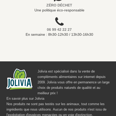
ZÉRO DÉCHET
Une politique éco-responsable
06 99 42 22 27
En semaine : 8h30-12h30 / 13h30-16h30
Jolivia est spécialisé dans la vente de
compléments alimentaires sur internet depuis
2009. Jolivia vous offre en permanence un large
choix de produits naturels de qualité et au
meilleur prix !
En savoir plus sur Jolivia
Nos produits ne sont pas testés sur les animaux, tout comme les
ingrédients que nous utilisons. Aucun de nos produits n'est issu de
l'exploitation d'espèces menacées ou en voie d'extinction.