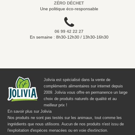
ZÉRO DÉCHET
Une politique éco-responsable
06 99 42 22 27
En semaine : 8h30-12h30 / 13h30-16h30
Jolivia est spécialisé dans la vente de
compléments alimentaires sur internet depuis
2009. Jolivia vous offre en permanence un large
choix de produits naturels de qualité et au
meilleur prix !
En savoir plus sur Jolivia
Nos produits ne sont pas testés sur les animaux, tout comme les
ingrédients que nous utilisons. Aucun de nos produits n'est issu de
l'exploitation d'espèces menacées ou en voie d'extinction.