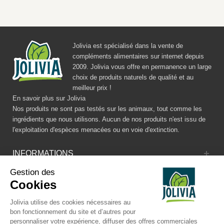
Jolivia est spécialisé dans la vente de
compléments alimentaires sur internet depuis
2009. Jolivia vous offre en permanence un large
choix de produits naturels de qualité et au
meilleur prix !
En savoir plus sur Jolivia
Nos produits ne sont pas testés sur les animaux, tout comme les
ingrédients que nous utilisons. Aucun de nos produits n'est issu de
l'exploitation d'espèces menacées ou en voie d'extinction.
INFORMATIONS
Gestion des
CATALOGUE
Cookies
RÉSEAUX SOCIAUX
Jolivia utilise des cookies nécessaires au
bon fonctionnement du site et d’autres pour
personnaliser votre expérience, diffuser des offres commerciales