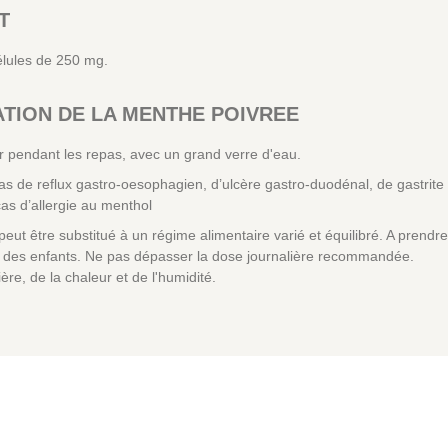
T
élules de 250 mg.
ATION DE LA MENTHE POIVREE
r pendant les repas, avec un grand verre d'eau.
 de reflux gastro-oesophagien, d’ulcère gastro-duodénal, de gastrite o
as d’allergie au menthol
eut être substitué à un régime alimentaire varié et équilibré. A prend
ée des enfants. Ne pas dépasser la dose journalière recommandée.
ière, de la chaleur et de l'humidité.