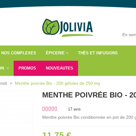
En sem
NOS COMPLEXES
ÉPICERIE
THÉS ET INFUSIONS
ÇON
PROMOS
NOUVEAUTES
nsit
>
Menthe poivrée Bio - 200 gélules de 250 mg
MENTHE POIVRÉE BIO - 2
17
avis
Menthe poivrée Bio conditionnée en pot de 200 
11,75 €