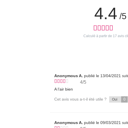
4.4
/5
Calculé à partir de
17
avis cl
Anonymous A.
publié le 13/04/2021
sui
4/5
A l’air bien
Cet avis vous a-t-il été utile ?
0
Oui
Anonymous A.
publié le 09/03/2021
sui