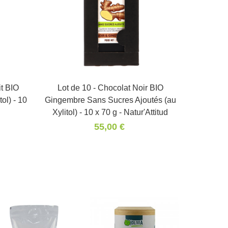
Xylitol)
it BIO
Lot de 10 - Chocolat Noir BIO
Panier
ol) - 10
Gingembre Sans Sucres Ajoutés (au
Xylitol) - 10 x 70 g - Natur'Attitud
55,00 €