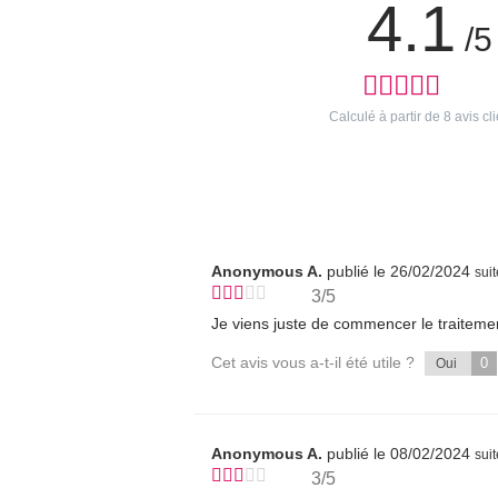
4.1
/5
Calculé à partir de
8
avis cli
Anonymous A.
publié le 26/02/2024
sui
3/5
Je viens juste de commencer le traiteme
Cet avis vous a-t-il été utile ?
0
Oui
Anonymous A.
publié le 08/02/2024
sui
3/5