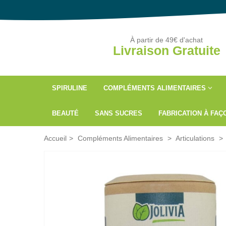
À partir de 49€ d'achat
Livraison Gratuite
SPIRULINE
COMPLÉMENTS ALIMENTAIRES
BEAUTÉ
SANS SUCRES
FABRICATION À FA
Accueil
>
Compléments Alimentaires
>
Articulations
>