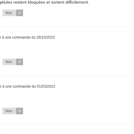
gélules restent bloquées et sortent difficilement.
0
Non
te à une commande du 28/10/2022
0
Non
te à une commande du 01/03/2022
0
Non