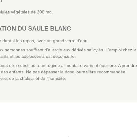
élules végétales de 200 mg.
ATION DU SAULE BLANC
r durant les repas, avec un grand verre d'eau.
x personnes souffrant d'allergie aux dérivés salicylés. L'emploi chez 
fants et les adolescents est déconseillé.
eut être substitué à un régime alimentaire varié et équilibré. A prend
ée des enfants. Ne pas dépasser la dose journalière recommandée.
ière, de la chaleur et de l'humidité.