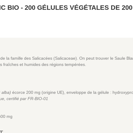
 BIO - 200 GÉLULES VÉGÉTALES DE 200
de la famille des Salicacées (Salicaceae). On peut trouver le Saule Bl
s fraîches et humides des régions tempérées.
x alba)
écorce 200 mg (origine UE), enveloppe de la gélule : hydroxypro
que, certifié par FR-BIO-01
 600 mg
T