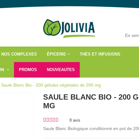
En sem
NOS COMPLEXES
ÉPICERIE
THÉS ET INFUSIONS
ÇON
PROMOS
NOUVEAUTES
Saule Blanc Bio - 200 gélules végétales de 200 mg
SAULE BLANC BIO - 200 
MG
8
avis
Saule Blanc Biologique conditionné en pot de 20