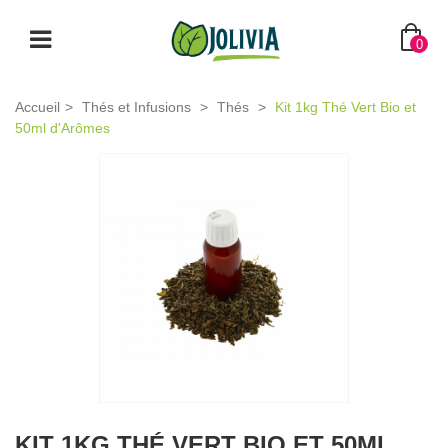
0
Accueil
>
Thés et Infusions
>
Thés
>
Kit 1kg Thé Vert Bio et
50ml d'Arômes
KIT 1KG THÉ VERT BIO ET 50ML