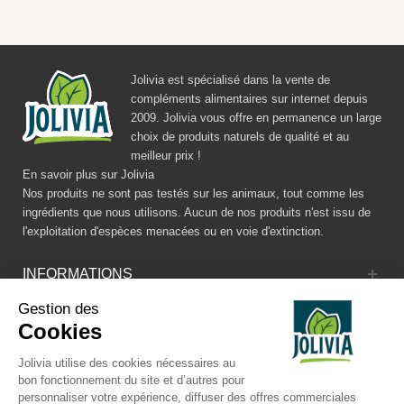
Jolivia est spécialisé dans la vente de
compléments alimentaires sur internet depuis
2009. Jolivia vous offre en permanence un large
choix de produits naturels de qualité et au
meilleur prix !
En savoir plus sur Jolivia
Nos produits ne sont pas testés sur les animaux, tout comme les
ingrédients que nous utilisons. Aucun de nos produits n'est issu de
l'exploitation d'espèces menacées ou en voie d'extinction.
INFORMATIONS
Gestion des
CATALOGUE
Cookies
RÉSEAUX SOCIAUX
Jolivia utilise des cookies nécessaires au
bon fonctionnement du site et d’autres pour
personnaliser votre expérience, diffuser des offres commerciales