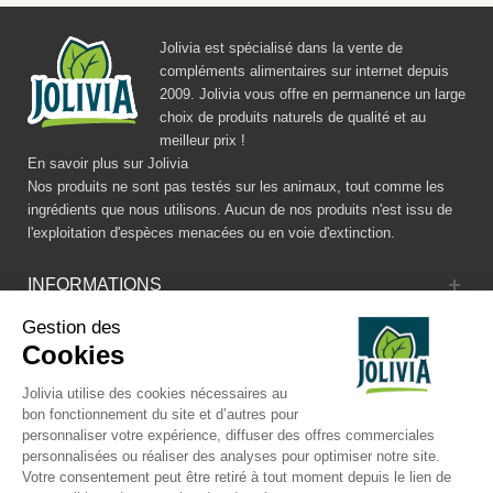
Jolivia est spécialisé dans la vente de
compléments alimentaires sur internet depuis
2009. Jolivia vous offre en permanence un large
choix de produits naturels de qualité et au
meilleur prix !
En savoir plus sur Jolivia
Nos produits ne sont pas testés sur les animaux, tout comme les
ingrédients que nous utilisons. Aucun de nos produits n'est issu de
l'exploitation d'espèces menacées ou en voie d'extinction.
INFORMATIONS
Gestion des
CATALOGUE
Cookies
RÉSEAUX SOCIAUX
Jolivia utilise des cookies nécessaires au
bon fonctionnement du site et d’autres pour
personnaliser votre expérience, diffuser des offres commerciales
personnalisées ou réaliser des analyses pour optimiser notre site.
Votre consentement peut être retiré à tout moment depuis le lien de