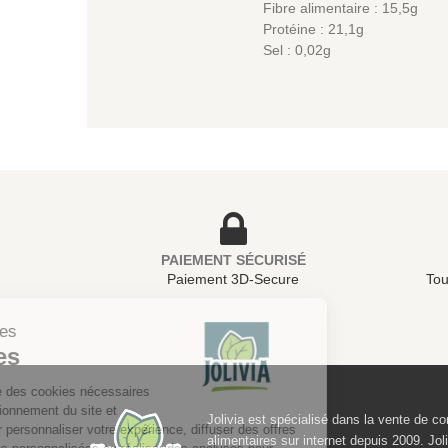
Fibre alimentaire : 15,5g
Protéine : 21,1g
Sel : 0,02g
PAIEMENT SÉCURISÉ
Paiement 3D-Secure
Tou
Gestion des
Cookies
Jolivia utilise des cookies nécessaires
au bon fonctionnement du site et
Jolivia est spécialisé dans la vente de 
d’autres pour personnaliser votre expérience, diffuser des offres
alimentaires sur internet depuis 2009. Jol