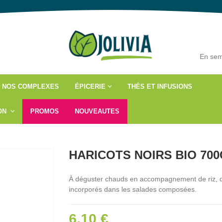
En sem
NOS COMPLEXES
ÉPICERIE
THÉS ET INFUSIONS
ÇON
PROMOS
NOUVEAUTES
HARICOTS NOIRS BIO 700
À déguster chauds en accompagnement de riz, de
incorporés dans les salades composées.
6,10 €