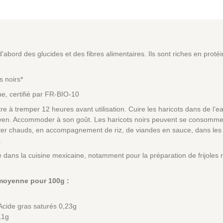
'abord des glucides et des fibres alimentaires. Ils sont riches en proté
s noirs*
que, certifié par FR-BIO-10
e à tremper 12 heures avant utilisation. Cuire les haricots dans de l’e
en. Accommoder à son goût. Les haricots noirs peuvent se consommer s
ter chauds, en accompagnement de riz, de viandes en sauce, dans les 
.
dans la cuisine mexicaine, notamment pour la préparation de frijoles ref
 moyenne pour 100g :
Acide gras saturés 0,23g
,1g